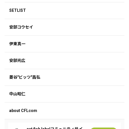
SETLIST
安部コウセイ
伊東真一
安部光広
菱谷"ビッツ"昌弘
中山昭仁
about CFLcom
cat fish labelコミュニティサイ