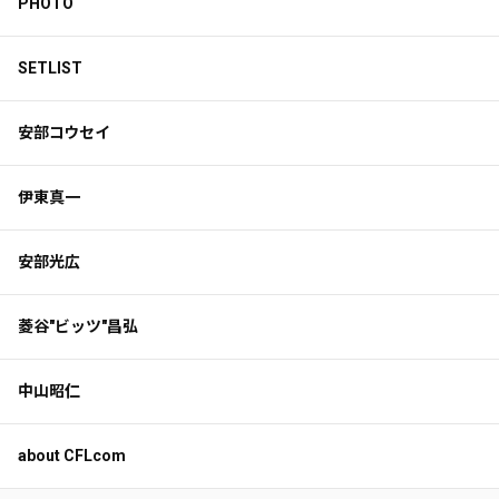
PHOTO
SETLIST
安部コウセイ
伊東真一
安部光広
菱谷"ビッツ"昌弘
中山昭仁
about CFLcom