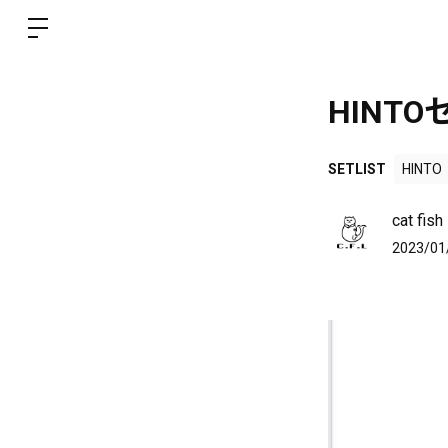
HINTO
SETLIST
HINTO
cat f
2023/01