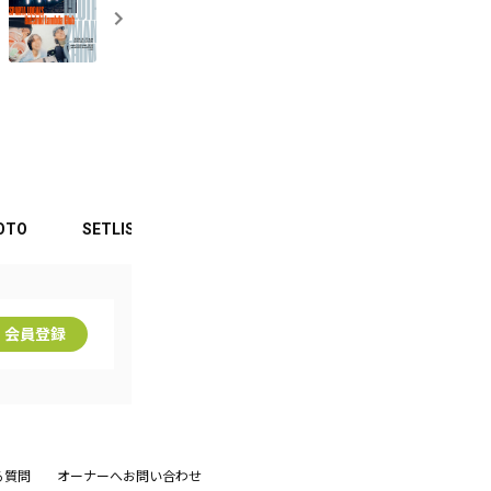
OTO
SETLIST
安部コウセイ
伊東真一
安
会員登録
る質問
オーナーへお問い合わせ