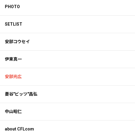
PHOTO
SETLIST
安部コウセイ
伊東真一
安部光広
菱谷"ビッツ"昌弘
中山昭仁
about CFLcom