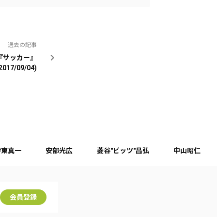
過去の記事
『サッカー』
2017/09/04)
伊東真一
安部光広
菱谷"ビッツ"昌弘
中山昭仁
会員登録