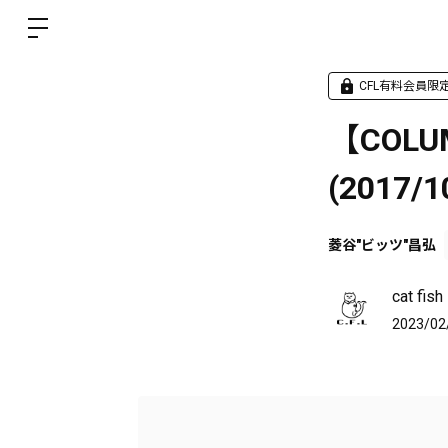
CFL有料会員限
【COL
(2017/1
菱谷"ビッツ"昌弘
cat f
2023/02