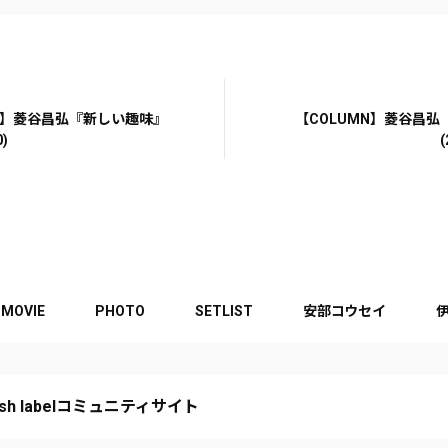
MN】菱谷昌弘『新しい趣味』
【COLUMN】菱谷昌弘
0)
(
MOVIE
PHOTO
SETLIST
安部コウセイ
 fish labelコミュニティサイト