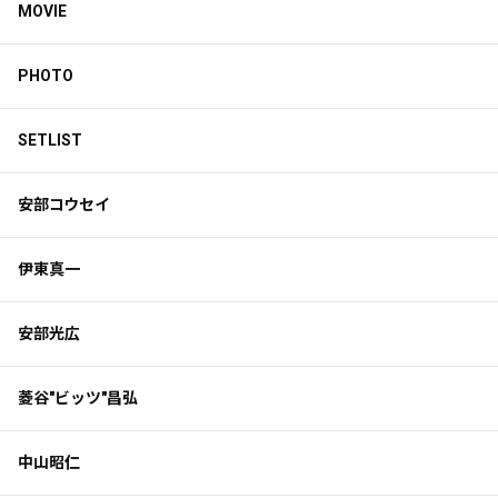
MOVIE
PHOTO
SETLIST
安部コウセイ
伊東真一
安部光広
菱谷"ビッツ"昌弘
中山昭仁