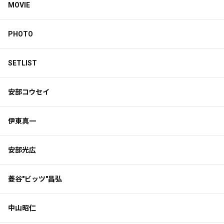
MOVIE
PHOTO
SETLIST
安部コウセイ
伊東真一
安部光広
菱谷"ビッツ"昌弘
中山昭仁